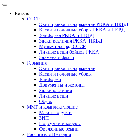
Каталог
СССР
Экипировка и снаряжение РККА и НКВД
Каски и головные уборы РККА и НКВД
Униформа РККА и НКВД
Знаки различия РККА, НКВД
Муляжи наград СССР
Личные вещи бойцов РККА
Знамёна и флаги
Германия
Экипировка и снаряжение
Каски и головные уборы
Униформа
Документы и жетоны
Знаки различия
Личные вещи
Обувь
ММГ и комплектующие
Макеты оружия
ЗИП
Подсумки и кобуры
Оружейные ремни
Российская Империя