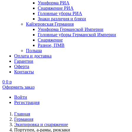
Униформа РИА
Снаряжение РИА
Головные уборы РИА
Знаки различия и бляхи
Кайзеровская Германия
Униформа Германской Империи
Головные уборы Германской Империи
Снаряжение
Разное, ПМВ
Польша
Оплата и доставка
Гарантии
Оферта
Контакты
0
0
p
Оформить заказ
Войти
Регистрация
Главная
Германия
Экипировка и снаряжение
Портупеи, а-рамы, рюкзаки