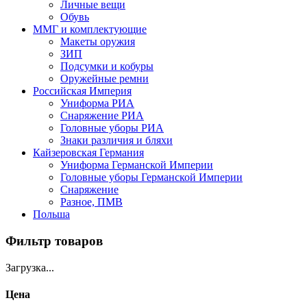
Личные вещи
Обувь
ММГ и комплектующие
Макеты оружия
ЗИП
Подсумки и кобуры
Оружейные ремни
Российская Империя
Униформа РИА
Снаряжение РИА
Головные уборы РИА
Знаки различия и бляхи
Кайзеровская Германия
Униформа Германской Империи
Головные уборы Германской Империи
Снаряжение
Разное, ПМВ
Польша
Фильтр товаров
Загрузка...
Цена