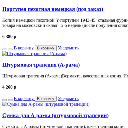
Портупея пехотная немецкая (под заказ)
Копия немецкой пехотной Y-портупеи 1943-45, стальная фурн
товара на московский склад - 5-6 недель (после получения опла
6 380
p
В корзину
Уведомить
В корзину
Штурмовая трапеция (А-рама)
Штурмовая трапеция (А-рама)Вермахта, качественная копия. И
4 260
p
В корзину
Уведомить
В корзину
Сумка для А-рамы (штурмовой трапеции)
Сумка для А-рамы (штурмовой трапеции), качественная копия.