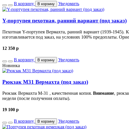
В корзину
Уведомить
В корзину
Y-портупея пехотная, ранний вариант (под заказ)
Пехотная Y-портупея Вермахта, ранний вариант (1939-1945). 
изготавливается под заказ, на условиях 100% предоплаты. Орие
12 350
p
В корзину
Уведомить
В корзину
Новинка
Рюкзак М31 Вермахта (под заказ)
Рюкзак Вермахта М-31 , качественная копия.
Внимание
, рюкза
недели (после получения оплаты).
19 100
p
В корзину
Уведомить
В корзину