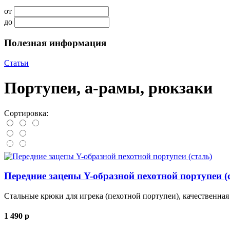
от
до
Полезная информация
Статьи
Портупеи, а-рамы, рюкзаки
Сортировка:
Передние зацепы Y-образной пехотной портупеи (
Стальные крюки для игрека (пехотной портупеи), качественная
1 490
p