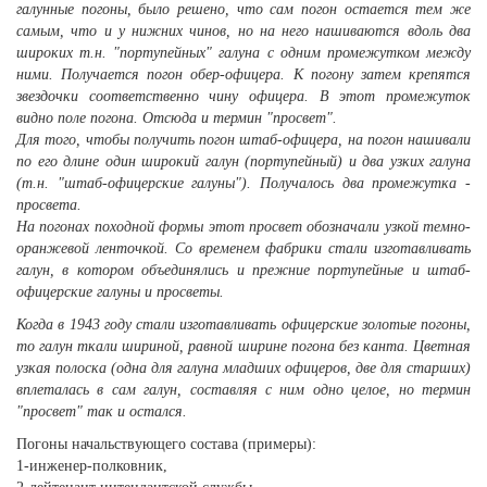
галунные погоны, было решено, что сам погон остается тем же
самым, что и у нижних чинов, но на него нашиваются вдоль два
широких т.н. "портупейных" галуна с одним промежутком между
ними. Получается погон обер-офицера. К погону затем крепятся
звездочки соответственно чину офицера. В этот промежуток
видно поле погона. Отсюда и термин "просвет".
Для того, чтобы получить погон штаб-офицера, на погон нашивали
по его длине один широкий галун (портупейный) и два узких галуна
(т.н. "штаб-офицерские галуны"). Получалось два промежутка -
просвета.
На погонах походной формы этот просвет обозначали узкой темно-
оранжевой ленточкой. Со временем
фабрики стали изготавливать
галун, в котором объединялись и прежние портупейные и штаб-
офицерские галуны и просветы.
Когда в 1943 году стали изготавливать офицерские золотые погоны,
то галун ткали шириной, равной ширине погона без канта. Цветная
узкая полоска (одна для галуна младших офицеров, две для старших)
вплеталась в сам галун, составляя с ним одно целое, но термин
"просвет" так и остался.
Погоны начальствующего состава (примеры):
1-инженер-полковник,