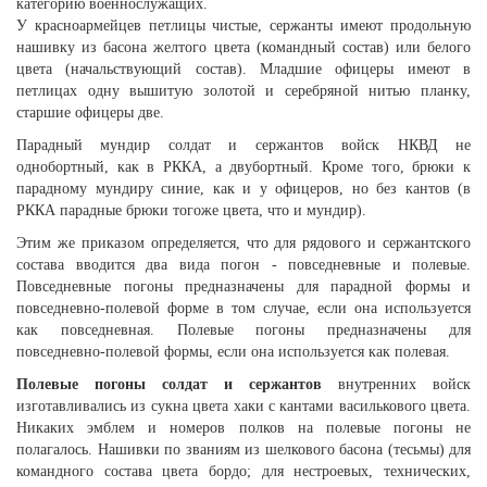
категорию военнослужащих.
У красноармейцев петлицы чистые, сержанты имеют продольную
нашивку из басона желтого цвета (командный состав) или белого
цвета (начальствующий состав). Младшие офицеры имеют в
петлицах одну вышитую золотой и серебряной нитью планку,
старшие офицеры две.
Парадный мундир солдат и сержантов войск НКВД не
однобортный, как в РККА, а двубортный. Кроме того, брюки к
парадному мундиру синие, как и у офицеров, но без кантов (в
РККА парадные брюки тогоже цвета, что и мундир).
Этим же приказом определяется, что для рядового и сержантского
состава вводится два вида погон - повседневные и полевые.
Повседневные погоны предназначены для парадной формы и
повседневно-полевой форме в том случае, если она используется
как повседневная. Полевые погоны предназначены для
повседневно-полевой формы, если она используется как полевая.
Полевые погоны солдат и сержантов
внутренних войск
изготавливались из сукна цвета хаки с кантами василькового цвета.
Никаких эмблем и номеров полков на полевые погоны не
полагалось. Нашивки по званиям из шелкового басона (тесьмы) для
командного состава цвета бордо; для нестроевых, технических,