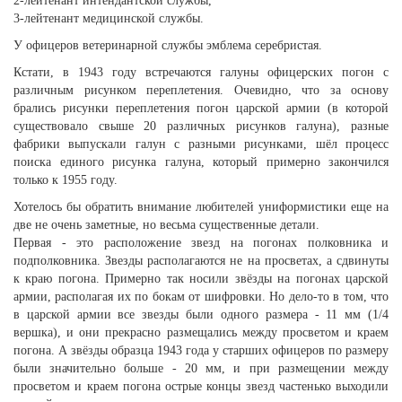
2-лейтенант интендантской службы,
3-лейтенант медицинской службы.
У офицеров ветеринарной службы эмблема серебристая.
Кстати, в 1943 году встречаются галуны офицерских погон с
различным рисунком переплетения. Очевидно, что за основу
брались рисунки переплетения погон царской армии (в которой
существовало свыше 20 различных рисунков галуна), разные
фабрики выпускали галун с разными рисунками, шёл процесс
поиска единого рисунка галуна, который примерно закончился
только к 1955 году.
Хотелось бы обратить внимание любителей униформистики еще на
две не очень заметные, но весьма существенные детали.
Первая - это расположение звезд на погонах полковника и
подполковника. Звезды располагаются не на просветах, а сдвинуты
к краю погона. Примерно так носили звёзды на погонах царской
армии, располагая их по бокам от шифровки. Но дело-то в том, что
в царской армии все звезды были одного размера - 11 мм (1/4
вершка), и они прекрасно размещались между просветом и краем
погона. А звёзды образца 1943 года у старших офицеров по размеру
были значительно больше - 20 мм, и при размещении между
просветом и краем погона острые концы звезд частенько выходили