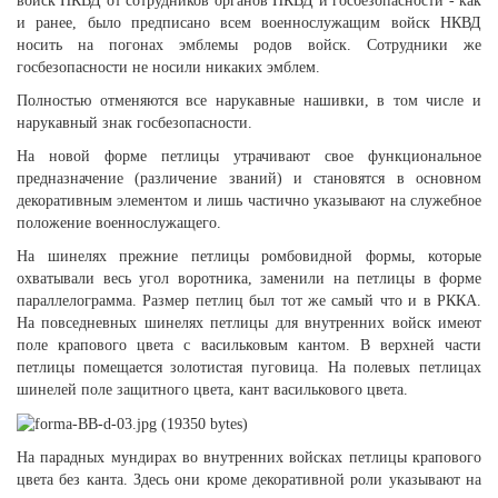
войск НКВД от сотрудников органов НКВД и госбезопасности - как
и ранее, было предписано всем военнослужащим войск НКВД
носить на погонах эмблемы родов войск. Сотрудники же
госбезопасности не носили никаких эмблем.
Полностью отменяются все нарукавные нашивки, в том числе и
нарукавный знак госбезопасности.
На новой форме петлицы утрачивают свое функциональное
предназначение (различение званий) и становятся в основном
декоративным элементом и лишь частично указывают на служебное
положение военнослужащего.
На шинелях прежние петлицы ромбовидной формы, которые
охватывали весь угол воротника, заменили на петлицы в форме
параллелограмма. Размер петлиц был тот же самый что и в РККА.
На повседневных шинелях петлицы для внутренних войск имеют
поле крапового цвета с васильковым кантом. В верхней части
петлицы помещается золотистая пуговица. На полевых петлицах
шинелей поле защитного цвета, кант василькового цвета.
На парадных мундирах во внутренних войсках петлицы крапового
цвета без канта. Здесь они кроме декоративной роли указывают на