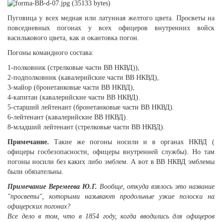
Пуговица у всех медная или латунная желтого цвета. Просветы на
повседневных погонах у всех офицеров внутренних войск
василькового цвета, как и окантовка погон.
Погоны командного состава:
1-полковник (стрелковые части ВВ НКВД)),
2-подполковник (кавалерийские части ВВ НКВД),
3-майор (бронетанковые части ВВ НКВД),
4-капитан (кавалерийские части ВВ НКВД).
5-старший лейтенант (бронетанковые части ВВ НКВД).
6-лейтенант (кавалерийские ВВ НКВД).
8-младший лейтенант (стрелковые части ВВ НКВД).
Примечание.
Такие же погоны носили и в органах НКВД (
офицеры госбезопасности, офицеры внутренней службы). Но там
погоны носили без каких либо эмблем. А вот в ВВ НКВД эмблемы
были обязательны.
Примечание Веремеева Ю.Г.
Вообще, откуда взялось это название
"просветы", которыми называют продольные узкие полоски на
офицерских погонах?
Все дело в том, что в 1854 году, когда вводились для офицеров