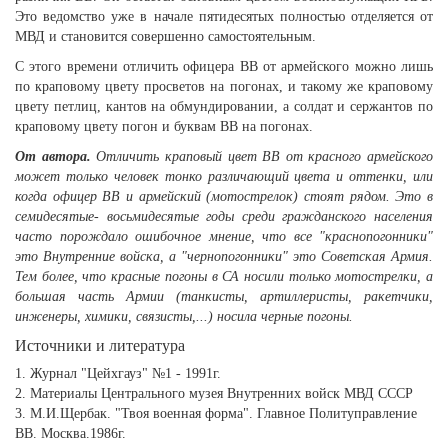
Это ведомство уже в начале пятидесятых полностью отделяется от
МВД и становится совершенно самостоятельным.
С этого времени отличить офицера ВВ от армейского можно лишь
по краповому цвету просветов на погонах, и такому же краповому
цвету петлиц, кантов на обмундировании, а солдат и сержантов по
краповому цвету погон и буквам ВВ на погонах.
От автора.
Отличить краповый цвет ВВ от красного армейского
может только человек тонко различающий цвета и оттенки, или
когда офицер ВВ и армейский (мотострелок) стоят рядом. Это в
семидесятые- восьмидесятые годы среди гражданского населения
часто порождало ошибочное мнение, что все "краснопогонники"
это Внутренние войска, а "чернопогонники" это Советская Армия.
Тем более, что красные погоны в СА носили только мотострелки, а
большая часть Армии (танкисты, артиллеристы, ракетчики,
инженеры, химики, связисты,...) носила черные погоны.
Источники и литература
1. Журнал "Цейхгауз" №1 - 1991г.
2. Материалы Центрального музея Внутренних войск МВД СССР
3. М.И.Щербак. "Твоя военная форма". Главное Политуправление
ВВ. Москва.1986г.