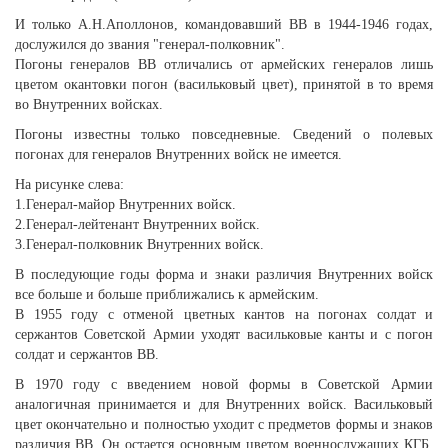
И только А.Н.Аполлонов, командовавший ВВ в 1944-1946 годах,
дослужился до звания "генерал-полковник".
Погоны генералов ВВ отличались от армейских генералов лишь
цветом окантовки погон (васильковый цвет), принятой в то время
во Внутренних войсках.
Погоны известны только повседневные. Сведений о полевых
погонах для генералов Внутренних войск не имеется.
На рисунке слева:
1.Генерал-майор Внутренних войск.
2.Генерал-лейтенант Внутренних войск.
3.Генерал-полковник Внутренних войск.
В последующие годы форма и знаки различия Внутренних войск
все больше и больше приближались к армейским.
В 1955 году с отменой цветных кантов на погонах солдат и
сержантов Советской Армии уходят васильковые канты и с погон
солдат и сержантов ВВ.
В 1970 году с введением новой формы в Советской Армии
аналогичная принимается и для Внутренних войск. Васильковый
цвет окончательно и полностью уходит с предметов формы и знаков
различия ВВ. Он остается основным цветом военнослужащих КГБ.