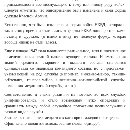
принадлежности военнослужащего к тому или иному роду войск.
Следует отметить, что одновременно была изменена и сама форма
одежды Красной Армии.
Естественно, что была изменена и форма войск НКВД, которая и
так к этому времени отличалась от формы РККА лишь расцветками
петлиц и фуражек (я имею в виду не полевую форму, которая
вообще никак не отличалась).
Еще с января 1942 года начинается радикальное, хотя и постепенное
изменение шкал званий начальствующего состава. Наименования
званий среднего, старшего и высшего состава становятся
одинаковыми со званиями командного состава, но с приставкой,
указывающей на род службы (например, инженер-майор, техник-
лейтенант, генерал-майор инженерно--артиллерийской службы,
полковник медицинской службы, и т.п.) .
Соответственно и знаки различия на погонах во всех службах
унифицировались, и стало возможным четко определять и
сравнивать между собой служебное положение военнослужащих
разных видов службы.
Звание "капитан" перемещается в категорию младших офицеров.
Официально вводится использование слова "офицер".