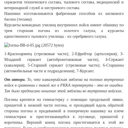
сержантов технического состава, тылового состава, медицинской и
ветеринарной служб и нестроевого состава.
Нашивки изготавливаются фабричным способом из шелкового
басона (тесьмы).
Курсанты командных училищ внутренних войск имеют обшивку по
трем сторонам погона из золотого галуна, а курсанты
единственного тылового училища - из серебряного галуна.
1-Красноармеец (стрелковые части); 2-Ефрейтор (артиллерия); 3-
Младший сержант (автобронетанковые части), 4-Сержант
(кавалерия); 5-Старший сержант (стрелковые части); 6-Старшина
(автомобильные части и подразделения); 7-Курсант.
От автора.
То, что кавалерийская эмблема на погонах внутренних
войск в сравнении с такой же в РККА перевернута - это не ошибка.
Так было предписано ношение этой эмблемы во внутренних войсках.
Погоны крепятся на гимнастерку с помощью продольной лямки,
пришитой в нижней части погона, и проходящей вдоль обратной
стороны погона и продеваемой в поперечную нашивку на плече
гимнастерки и пристегивающейся к пуговице, пришитой у
воротника. Верхний конец погона пристегивается к этой же