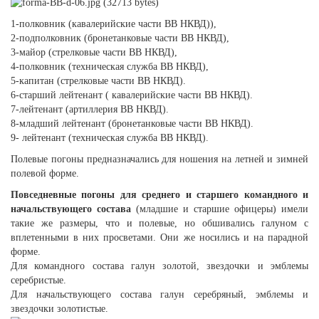
1-полковник (кавалерийские части ВВ НКВД)),
2-подполковник (бронетанковые части ВВ НКВД),
3-майор (стрелковые части ВВ НКВД),
4-полковник (техническая служба ВВ НКВД),
5-капитан (стрелковые части ВВ НКВД).
6-старший лейтенант ( кавалерийские части ВВ НКВД).
7-лейтенант (артиллерия ВВ НКВД).
8-младший лейтенант (бронетанковые части ВВ НКВД).
9- лейтенант (техническая служба ВВ НКВД).
Полевые погоны предназначались для ношения на летней и зимней
полевой форме.
Повседневные погоны для среднего и старшего командного и
начальствующего состава
(младшие и старшие офицеры) имели
такие же размеры, что и полевые, но обшивались галуном с
вплетенными в них просветами. Они же носились и на парадной
форме.
Для командного состава галун золотой, звездочки и эмблемы
серебристые.
Для начальствующего состава галун серебряный, эмблемы и
звездочки золотистые.