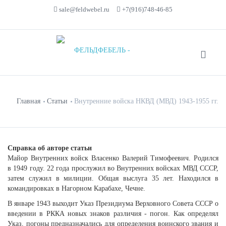
sale@feldwebel.ru
+7(916)748-46-85
Главная
Статьи
Внутренние войска НКВД (МВД) 1943-1955 гг.
Справка об авторе статьи
Майор Внутренних войск Власенко Валерий Тимофеевич. Родился
в 1949 году. 22 года прослужил во Внутренних войсках МВД СССР,
затем служил в милиции. Общая выслуга 35 лет. Находился в
командировках в Нагорном Карабахе, Чечне.
В январе 1943 выходит Указ Президиума Верховного Совета СССР о
введении в РККА новых знаков различия - погон. Как определял
Указ, погоны предназначались для определения воинского звания и