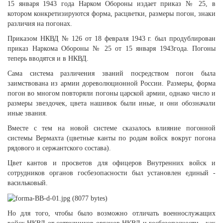
15 января 1943 года Нарком Обороны издает приказ № 25, в
котором конкретизируются форма, расцветки, размеры погон, знаки
различия на погонах.
Приказом НКВД № 126 от 18 февраля 1943 г. был продублирован
приказ Наркома Обороны № 25 от 15 января 1943года. Погоны
теперь вводятся и в НКВД.
Сама система различения званий посредством погон была
заимствована из армии дореволюционной России. Размеры, форма
погон во многом повторяли погоны царской армии, однако число и
размеры звездочек, цвета нашивок были иные, и они обозначали
иные звания.
Вместе с тем на новой системе сказалось влияние погонной
системы Вермахта (цветные канты по родам войск вокруг погона
рядового и сержантского состава).
Цвет кантов и просветов для офицеров Внутренних войск и
сотрудников органов госбезопасности был установлен единый -
васильковый.
Но для того, чтобы было возможно отличать военнослужащих