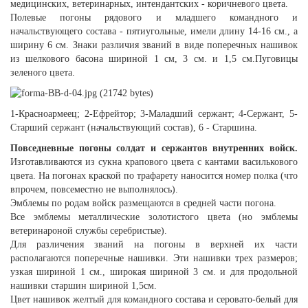
медицинских, ветеринарных, интендантских - коричневого цвета.
Полевые погоны рядового и младшего командного и
начальствующего состава - пятиугольные, имели длину 14-16 см., а
ширину 6 см. Знаки различия званий в виде поперечных нашивок
из шелкового басона шириной 1 см, 3 см. и 1,5 см.Пуговицы
зеленого цвета.
1-Красноармеец; 2-Ефрейтор; 3-Маладший сержант; 4-Сержант, 5-
Старший сержант (начальствующий состав), 6 - Старшина.
Повседневные погоны солдат и сержантов внутренних войск.
Изготавливаются из сукна крапового цвета с кантами василькового
цвета. На погонах краской по трафарету наносится номер полка (что
впрочем, повсеместно не выполнялось).
Эмблемы по родам войск размещаются в средней части погона.
Все эмблемы металлические золотистого цвета (но эмблемы
ветеринароной службы серебристые).
Для различения званий на погоны в верхней их части
располагаются поперечные нашивки. Эти нашивки трех размеров;
узкая шириной 1 см., широкая шириной 3 см. и для продольной
нашивки старшин шириной 1,5см.
Цвет нашивок желтый для командного состава и серовато-белый для