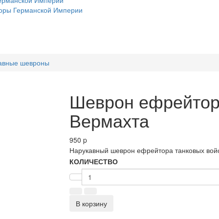
ерманской Империи
оры Германской Империи
авные шевроны
Шеврон ефрейто
Вермахта
950
p
Нарукавный шеврон ефрейтора танковых войс
КОЛИЧЕСТВО
В корзину