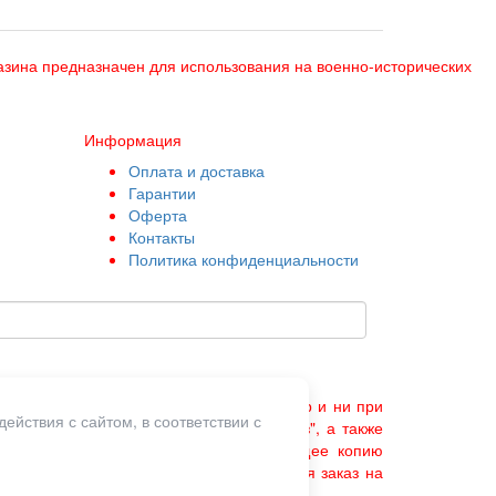
азина предназначен для использования на военно-исторических
Информация
Оплата и доставка
Гарантии
Оферта
Контакты
Политика конфиденциальности
товаров, носит информационный характер и ни при
ействия с сайтом, в соответствии с
РФ. Нажатие на кнопку "Оформить заказ", а также
сланное по e-mail сообщение, содержащее копию
 со стороны владельцев сайта. Оформляя заказ на
.2019.