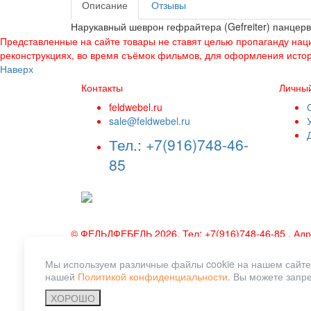
Описание
Отзывы
Нарукавный шеврон гефрайтера (Gefreiter) панцер
Представленные на сайте товары не ставят целью пропаганду нац
реконструкциях, во время съёмок фильмов, для оформления истор
Наверх
Контакты
Личный
feldwebel.ru
sale@feldwebel.ru
Тел.: +7(916)748-46-
85
©
ФЕЛЬДФЕБЕЛЬ
2026, Тел:
+7(916)748-46-85
,
Адр
Вся представленная на сайте информация, касающ
Мы используем различные файлы cookie на нашем сайте, 
каких условиях не является публичной офертой, 
нашей
Политикой конфиденциальности
. Вы можете запре
последующее заполнение тех или иных форм, не
заполненной формы заявки на сайте, не является
ХОРОШО
сайте или иным способом становясь клиентом наше