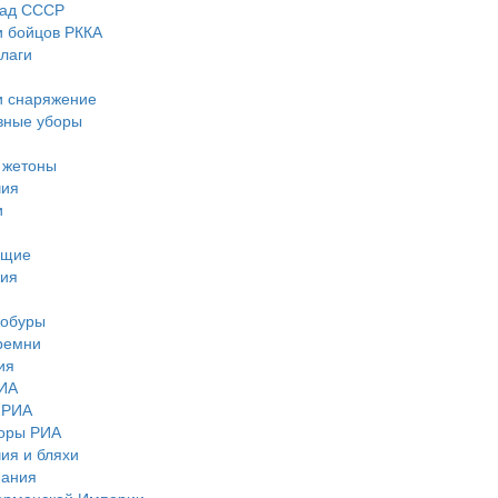
рад СССР
 бойцов РККА
лаги
и снаряжение
овные уборы
 жетоны
чия
и
ющие
жия
кобуры
ремни
ия
ИА
 РИА
боры РИА
ия и бляхи
мания