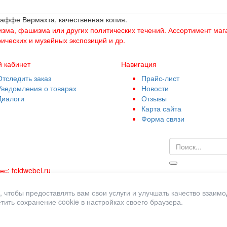
ваффе Вермахта, качественная копия.
изма, фашизма или других политических течений. Ассортимент маг
ических и музейных экспозиций и др.
 кабинет
Навигация
Отследить заказ
Прайс-лист
Уведомления о товарах
Новости
Диалоги
Отзывы
Карта сайта
Форма связи
ес:
feldwebel.ru
аяся технических характеристик, наличия на складе, стоимости 
чтобы предоставлять вам свои услуги и улучшать качество взаимод
определяемой положениями Статьи 437(2) Гражданского кодекса 
тить сохранение cookie в настройках своего браузера.
 накладывает на владельцев сайта никаких обязательств. При
 ответом на сообщение потребителя или подтверждением заказа
й компании, вы принимаете условия оферты, действующей с 07.10