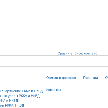
Сравнить (
0
)
отложить (
0
)
Оплата и доставка
Гарантии
О
Контакты
и снаряжение РККА и НКВД
овные уборы РККА и НКВД
ККА и НКВД
чия РККА, НКВД