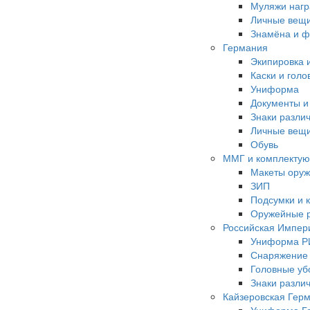
Муляжи наг
Личные вещи
Знамёна и ф
Германия
Экипировка 
Каски и гол
Униформа
Документы и
Знаки разли
Личные вещ
Обувь
ММГ и комплекту
Макеты ору
ЗИП
Подсумки и 
Оружейные 
Российская Импер
Униформа Р
Снаряжение
Головные у
Знаки различ
Кайзеровская Гер