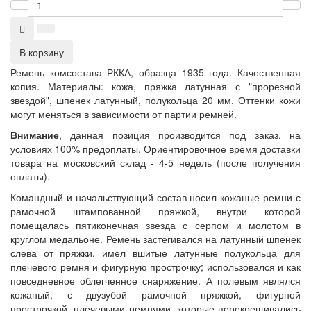
В корзину
Ремень комсостава РККА, образца 1935 года. Качественная
копия. Материалы: кожа, пряжка латунная с "прорезной
звездой", шпенек латунный, полукольца 20 мм. Оттенки кожи
могут меняться в зависимости от партии ремней.
Внимание
, данная позиция производится под заказ, на
условиях 100% предоплаты. Ориентировочное время доставки
товара на московский склад - 4-5 недель (после получения
оплаты).
Командный и начальствующий состав носил кожаные ремни с
рамочной штампованной пряжкой, внутри которой
помещалась пятиконечная звезда с серпом и молотом в
круглом медальоне. Ремень застегивался на латунный шпенек
слева от пряжки, имел вшитые латунные полукольца для
плечевого ремня и фигурную прострочку; использовался и как
повседневное облегченное снаряжение. А полевым являлся
кожаный, с двузубой рамочной пряжкой, фигурной
прострочкой, плечевыми ремнями, которые перекрещивались