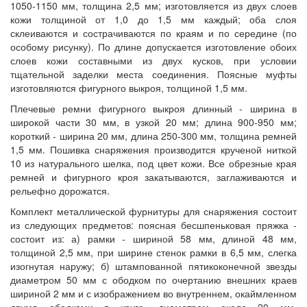
1050-1150 мм, толщина 2,5 мм; изготовляется из двух слоев
кожи толщиной от 1,0 до 1,5 мм каждый; оба слоя
склеиваются и сострачиваются по краям и по середине (по
особому рисунку). По длине допускается изготовление обоих
слоев кожи составными из двух кусков, при условии
тщательной заделки места соединения. Поясные муфты
изготовляются фигурного выкроя, толщиной 1,5 мм.
Плечевые ремни фигурного выкроя длинный - ширина в
широкой части 30 мм, в узкой 20 мм; длина 900-950 мм;
короткий - ширина 20 мм, длина 250-300 мм, толщина ремней
1,5 мм. Пошивка снаряжения производится крученой ниткой
10 из натурального шелка, под цвет кожи. Все обрезные края
ремней и фигурного кроя закатываются, заглаживаются и
рельефно дорожатся.
Комплект металлической фурнитуры для снаряжения состоит
из следующих предметов: поясная бесшпеньковая пряжка -
состоит из: а) рамки - шириной 58 мм, длиной 48 мм,
толщиной 2,5 мм, при ширине стенок рамки в 6,5 мм, слегка
изогнутая наружу; б) штампованной пятикоконечной звезды
диаметром 50 мм с ободком по очертанию внешних краев
шириной 2 мм и с изображением во внутреннем, окаймленном
двумя ободками в круге, диаметром около 20 мм,