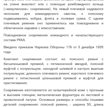
на спине внахлест или с помощью ромбовидного кольца
(«микулинское» снаряжение). На левый плечевой надевался
чехольчик для командирского свистка, к поясному
подвешивались кобура, фляга и полевая сумка. С одним
плечевым ремнем оно применялось как повседневное и
облегченное наравне с комсоставским.
Повседневное снаряжение командного и начальствующего
состава РККА.
Введено приказом Наркома Обороны 176 от 3 декабря 1935
года.
Комплект снаряжения состоит из: поясного ремня с
бесшпеньковой пряжкой, с пятиконечной звездой, поясной
муфтой с полукольцом, находной шлевкой и наглухо вшитым
полукольцом; длинного плечевого ремня; короткого плечевого
ремня с пятистенной шпеньковой пряжкой и муфтой для
пристегивания.
Снаряжение изготовляется из галантерейной кожи с прочным
и высоким глянцем; металлическая фурнитура из листовой и
проволочной латуни. Основные размеры и способы пошивки
деталей снаряжения: поясной ремень - ширина 50, длина