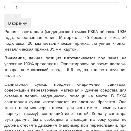
В корзину
Ранняя санитарная (медицинская) сумка РККА образца 1936
года, качественная копия. Материалы: хб брезент, кожа, хб
подкладка, 20 мм металлическая пряжка, латунная кнопка,
металлическая пряжка 35 мм, картон.
Внимание
, данная позиция изготавливается под заказ, на
условиях 100% предоплаты. Ориентировочное время доставки
товара на московский склад - 5-6 недель (после получения
оплаты).
Санитарная сумка, предмет снаряжения санитара,
содержащий перевязочный материал и другие средства для
оказания первой медицинской помощи на месте. В РККА
санитарная сумка изготовляется из плотного брезента. Она
может носиться через плечо, для чего имеет ремень (или
широкую тесьму), состоящий из 2 частей. Когда у санитара
руки должны быть свободны и висящая на боку сумка не
должна стеснять движения (например при переползании, при
переноске носилок), сумка надевается на плечи, как ранец.