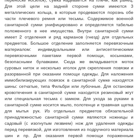
Для этой цели на задней стороне сумки имеются 3
металлических кольца, в которые продеваются порознь обе
части плечевого ремня или тесьмы. Содержимое военной
санитарной сумки унифицировано и определяется табелью
положенного в нее имущества. Внутри санитарной сумки
имеет 2 отделения и ряд карманов (гнезд) для отдельных
предметов. Большое отделение заполняется перевязочным
материалом: индивидуальными или антисептическими
перевязочными пакетами первой помощи, косынками,
безопасными булавками. Сюда же вкладывается моток
суровых ниток и несколько иголок для скрепления повязки и
разорванной при оказании помощи одежды. Для наложения
иммобилизирующих повязок в санитарной сумке находятся
шины: сетчатые, типа Фильбри или лубочные. Для остановки
кровотечения в санитарной сумке находится резиновый жгут
или специальная тесьма с замком. Для ухода за руками в
санитарной сумке носится мыло, полотенце и травяная щетка
для мытья рук. Из отдельных предметов обязательной
принадлежностью санитарной сумки являются ножницы и
садовый (с изогнутым лезвием) нож для удаления одежды
перед перевязкой, для изготовления из подручного материала
шин и пр. Для оказания первой помощи пораженным