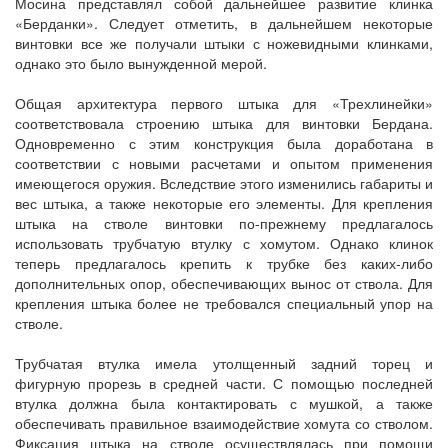
Мосина представлял собой дальнейшее развитие клинка
«Берданки». Следует отметить, в дальнейшем некоторые
винтовки все же получали штыки с ножевидными клинками,
однако это было вынужденной мерой.
Общая архитектура первого штыка для «Трехлинейки»
соответствовала строению штыка для винтовки Бердана.
Одновременно с этим конструкция была доработана в
соответствии с новыми расчетами и опытом применения
имеющегося оружия. Вследствие этого изменились габариты и
вес штыка, а также некоторые его элементы. Для крепления
штыка на стволе винтовки по-прежнему предлагалось
использовать трубчатую втулку с хомутом. Однако клинок
теперь предлагалось крепить к трубке без каких-либо
дополнительных опор, обеспечивающих вынос от ствола. Для
крепления штыка более не требовался специальный упор на
стволе.
Трубчатая втулка имела утолщенный задний торец и
фигурную прорезь в средней части. С помощью последней
втулка должна была контактировать с мушкой, а также
обеспечивать правильное взаимодействие хомута со стволом.
Фиксация штыка на стволе осуществлялась при помощи