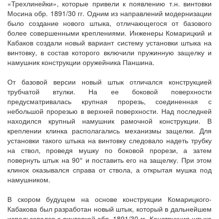
«Трехлинейки», которые привели к появлению т.н. винтовки
Мосина обр. 1891/30 гг. Одним из направлений модернизации
было создание нового штыка, отличающегося от базового
более совершенными креплениями. Инженеры Комарицкий и
Кабаков создали новый вариант систему установки штыка на
винтовку, в состав которого включили пружинную защелку и
намушник конструкции оружейника Паншина.
От базовой версии новый штык отличался конструкцией
трубчатой втулки. На ее боковой поверхности
предусматривалась крупная прорезь, соединенная с
небольшой прорезью в верхней поверхности. Над последней
находился крупный намушник рамочной конструкции. В
креплении клинка располагались механизмы защелки. Для
установки такого штыка на винтовку следовало надеть трубку
на ствол, проведя мушку по боковой прорези, а затем
повернуть штык на 90° и поставить его на защелку. При этом
клинок оказывался справа от ствола, а открытая мушка под
намушником.
В скором будущем на основе конструкции Комарицкого-
Кабакова был разработан новый штык, который в дальнейшем
использовался с винтовкой обр. 1891/30 гг. Конструкция штыка