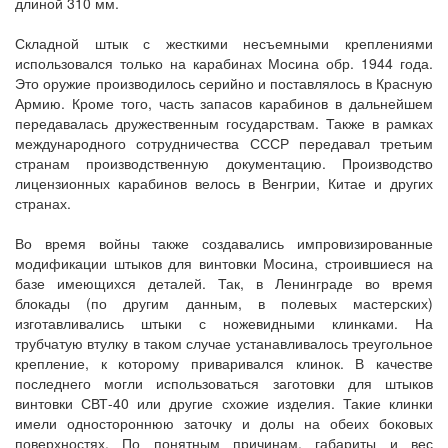
длиной 310 мм.
Складной штык с жесткими несъемными креплениями
использовался только на карабинах Мосина обр. 1944 года.
Это оружие производилось серийно и поставлялось в Красную
Армию. Кроме того, часть запасов карабинов в дальнейшем
передавалась дружественным государствам. Также в рамках
международного сотрудничества СССР передавал третьим
странам производственную документацию. Производство
лицензионных карабинов велось в Венгрии, Китае и других
странах.
Во время войны также создавались импровизированные
модификации штыков для винтовки Мосина, строившиеся на
базе имеющихся деталей. Так, в Ленинграде во время
блокады (по другим данным, в полевых мастерских)
изготавливались штыки с ножевидными клинками. На
трубчатую втулку в таком случае устанавливалось треугольное
крепление, к которому приваривался клинок. В качестве
последнего могли использоваться заготовки для штыков
винтовки СВТ-40 или другие схожие изделия. Такие клинки
имели одностороннюю заточку и долы на обеих боковых
поверхностях. По понятным причинам, габариты и вес