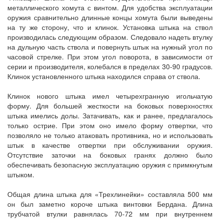
металлического хомута с винтом. Для удобства эксплуатации
оружия сравнительно длинные концы хомута были выведены
на ту же сторону, что и клинок. Установка штыка на ствол
производилась следующим образом. Следовало надеть втулку
на дульную часть ствола и повернуть штык на нужный угол по
часовой стрелке. При этом угол поворота, в зависимости от
серии и производителя, колебался в пределах 30-90 градусов.
Клинок установленного штыка находился справа от ствола.
Клинок нового штыка имел четырехгранную игольчатую
форму. Для большей жесткости на боковых поверхностях
штыка имелись долы. Затачивать, как и ранее, предлагалось
только острие. При этом оно имело форму отвертки, что
позволяло не только атаковать противника, но и использовать
штык в качестве отвертки при обслуживании оружия.
Отсутствие заточки на боковых гранях должно было
обеспечивать безопасную эксплуатацию оружия с примкнутым
штыком.
Общая длина штыка для «Трехлинейки» составляла 500 мм
он был заметно короче штыка винтовки Бердана. Длина
трубчатой втулки равнялась 70-72 мм при внутреннем