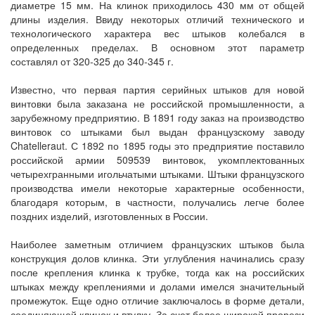
диаметре 15 мм. На клинок приходилось 430 мм от общей
длины изделия. Ввиду некоторых отличий технического и
технологического характера вес штыков колебался в
определенных пределах. В основном этот параметр
составлял от 320-325 до 340-345 г.
Известно, что первая партия серийных штыков для новой
винтовки была заказана не российской промышленности, а
зарубежному предприятию. В 1891 году заказ на производство
винтовок со штыками был выдан французскому заводу
Chatelleraut. С 1892 по 1895 годы это предприятие поставило
российской армии 509539 винтовок, укомплектованных
четырехгранными игольчатыми штыками. Штыки французского
производства имели некоторые характерные особенности,
благодаря которым, в частности, получались легче более
поздних изделий, изготовленных в России.
Наиболее заметным отличием французских штыков была
конструкция долов клинка. Эти углубления начинались сразу
после крепления клинка к трубке, тогда как на российских
штыках между креплениями и долами имелся значительный
промежуток. Еще одно отличие заключалось в форме детали,
соединяющей клинок и втулку. За счет более широкой прорези