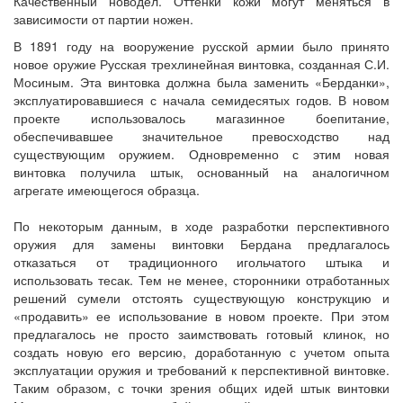
Качественный новодел. Оттенки кожи могут меняться в
зависимости от партии ножен.
В 1891 году на вооружение русской армии было принято
новое оружие Русская трехлинейная винтовка, созданная С.И.
Мосиным. Эта винтовка должна была заменить «Берданки»,
эксплуатировавшиеся с начала семидесятых годов. В новом
проекте использовалось магазинное боепитание,
обеспечивавшее значительное превосходство над
существующим оружием. Одновременно с этим новая
винтовка получила штык, основанный на аналогичном
агрегате имеющегося образца.
По некоторым данным, в ходе разработки перспективного
оружия для замены винтовки Бердана предлагалось
отказаться от традиционного игольчатого штыка и
использовать тесак. Тем не менее, сторонники отработанных
решений сумели отстоять существующую конструкцию и
«продавить» ее использование в новом проекте. При этом
предлагалось не просто заимствовать готовый клинок, но
создать новую его версию, доработанную с учетом опыта
эксплуатации оружия и требований к перспективной винтовке.
Таким образом, с точки зрения общих идей штык винтовки