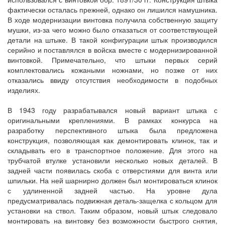
фактически осталась прежней, однако он лишился намушника.
В ходе модернизации винтовка получила собственную защиту
мушки, из-за чего можно было отказаться от соответствующей
детали на штыке. В такой конфигурации штык производился
серийно и поставлялся в войска вместе с модернизированной
винтовкой. Примечательно, что штыки первых серий
комплектовались кожаными ножнами, но позже от них
отказались ввиду отсутствия необходимости в подобных
изделиях.
В 1943 году разрабатывался новый вариант штыка с
оригинальными креплениями. В рамках конкурса на
разработку перспективного штыка была предложена
конструкция, позволяющая как демонтировать клинок, так и
складывать его в транспортное положение. Для этого на
трубчатой втулке установили несколько новых деталей. В
задней части появилась скоба с отверстиями для винта или
шпильки. На ней шарнирно должен был монтироваться клинок
с удлиненной задней частью. На уровне дула
предусматривалась подвижная деталь-защелка с кольцом для
установки на ствол. Таким образом, новый штык следовало
монтировать на винтовку без возможности быстрого снятия,