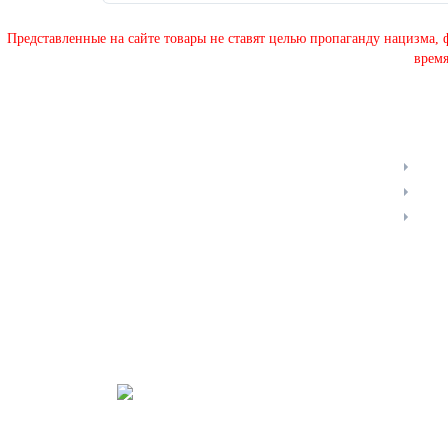
Представленные на сайте товары не ставят целью пропаганду нацизма,
время
КОНТАКТЫ
ЛИЧН
feldwebel.ru
Отсл
sale@feldwebel.ru
Увед
Диал
Тел.: +7(916)748-46-85