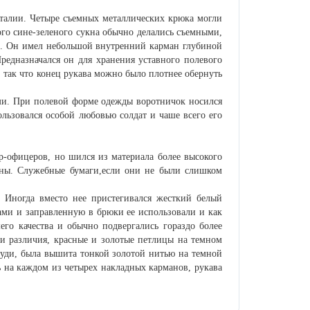
 талии. Четыре съемных металлических крюка могли
ого сине-зеленого сукна обычно делались съемными,
он. Он имел небольшой внутренний карман глубиной
редназначался он для хранения уставного полевого
, так что конец рукава можно было плотнее обернуть
ми. При полевой форме одежды воротничок носился
льзовался особой любовью солдат и чаше всего его
р-офицеров, но шился из материала более высокого
аны. Служебные бумаги,если они не были слишком
 Иногда вместо нее пристегивался жесткий белый
ами и заправленную в брюки ее использовали и как
о качества и обычно подвергались гораздо более
ки различия, красные и золотые петлицы на темном
груди, была вышита тонкой золотой нитью на темной
ь на каждом из четырех накладных карманов, рукава