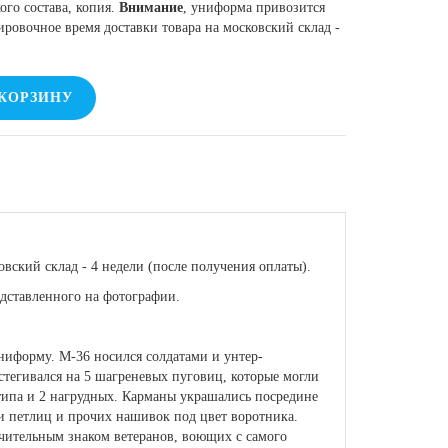
го состава, копия.
Внимание
, униформа привозится
ировочное время доставки товара на московский склад -
 КОРЗИНУ
вский склад - 4 недели (после получения оплаты).
едставленного на фотографии.
униформу. М-36 носился солдатами и унтер-
стегивался на 5 шагреневых пуговиц, которые могли
типа и 2 нагрудных. Карманы украшались посредине
ки петлиц и прочих нашивок под цвет воротника.
ичительным знаком ветеранов, воющих с самого