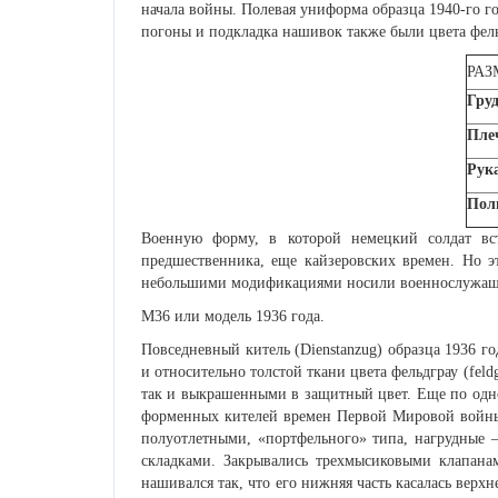
начала войны. Полевая униформа образца 1940-го год
погоны и подкладка нашивок также были цвета фель
РАЗ
Груд
Пле
Рука
Пол
Военную форму, в которой немецкий солдат вс
предшественника, еще кайзеровских времен. Но э
небольшими модификациями носили военнослужащие 
М36 или модель 1936 года.
Повседневный китель (Dienstanzug) образца 1936 г
и относительно толстой ткани цвета фельдграу (feld
так и выкрашенными в защитный цвет. Еще по одно
форменных кителей времен Первой Мировой войны.
полуотлетными, «портфельного» типа, нагрудные 
складками. Закрывались трехмысиковыми клапана
нашивался так, что его нижняя часть касалась верх