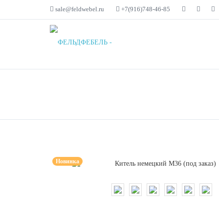
sale@feldwebel.ru
+7(916)748-46-85
КАТАЛОГ
ОПЛ
Новинка