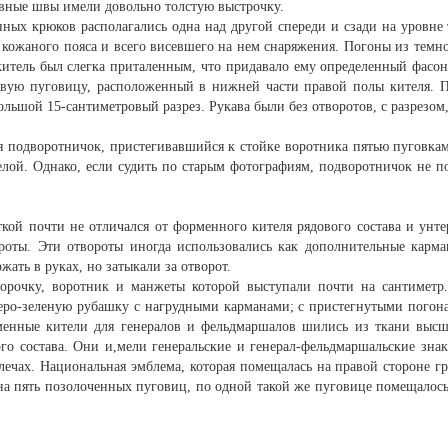
авные швы имели довольно толстую выстрочку.
нных крюков располагались одна над другой спереди и сзади на уровне
 кожаного пояса и всего висевшего на нем снаряжения. Погоны из темн
китель был слегка приталенным, что придавало ему определенный фас
говую пуговицу, расположенный в нижней части правой полы кителя. П
ольшой 15-сантиметровый разрез. Рукава были без отворотов, с разрезом
 подворотничок, пристегивавшийся к стойке воротника пятью пуговка
лой. Однако, если судить по старым фотографиям, подворотничок не по
ой почти не отличался от форменного кителя рядового состава и унте
ороты. Эти отвороты иногда использовались как дополнительные карм
жать в руках, но затыкали за отворот.
орочку, воротник и манжеты которой выступали почти на сантиметр.
еро-зеленую рубашку с нагрудными карманами; с пристегнутыми погон
енные кители для генералов и фельдмаршалов шились из ткани высшег
го состава. Они и,мели генеральские и генерал-фельдмаршальские зна
лечах. Национальная эмблема, которая помещалась на правой стороне 
 на пять позолоченных пуговиц, по одной такой же пуговице помещалос