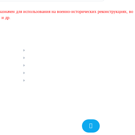
азначен для использования на военно-исторических реконструкциях, во
 и др.
ИНФОРМАЦИЯ
Оплата и доставка
Гарантии
Оферта
Контакты
Политика конфиденциальности