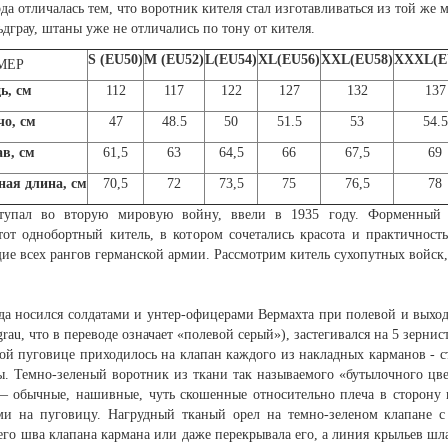
а отличалась тем, что воротник кителя стал изготавливаться из той же м
дграу, штаны уже не отличались по тону от кителя.
S (EU50)
M (EU52)
L(EU54)
XL(EU56)
XXL(EU58)
XXXL(E
МЕР
ь, см
112
117
122
127
132
137
чо, см
47
48.5
50
51.5
53
54.5
в, см
61,5
63
64,5
66
67,5
69
ная длина, см
70,5
72
73,5
75
76,5
78
тупал во вторую мировую войну, ввели в 1935 году. Форменный к
тот однобортный китель, в котором сочетались красота и практичност
всех рангов германской армии. Рассмотрим китель сухопутных войск,
ода носился солдатами и унтер-офицерами Вермахта при полевой и вых
grau, что в переводе означает «полевой серый»), застегивался на 5 зерн
й пуговице приходилось на клапан каждого из накладных карманов - ст
 Темно-зеленый воротник из ткани так называемого «бутылочного цвет
— обычные, нашивные, чуть скошенные относительно плеча в сторону
ми на пуговицу. Нагрудный тканый орел на темно-зеленом клапане 
него шва клапана кармана или даже перекрывала его, а линия крыльев шл