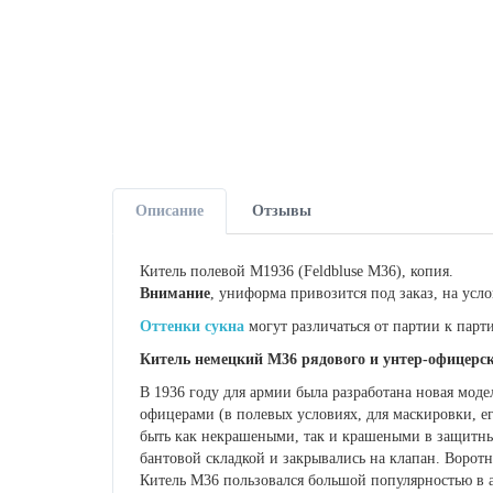
Описание
Отзывы
Китель полевой М1936 (Feldbluse M36), копия.
Внимание
, униформа привозится под заказ, на усл
Оттенки сукна
могут различаться от партии к парт
Китель немецкий М36 рядового и унтер-офицерск
В 1936 году для армии была разработана новая мод
офицерами (в полевых условиях, для маскировки, ег
быть как некрашеными, так и крашеными в защитны
бантовой складкой и закрывались на клапан. Воротн
Китель М36 пользовался большой популярностью в а