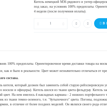
Китель немецкий М36 рядового и унтер-офицерско
под заказ, на условиях 100% предоплаты. Ориент
4 недели (после получения оплаты).
В
овиях 100% предоплаты. Ориентировочное время доставки товара на моско
ии, как и было в реальности. Цвет может незначительно отличаться от пр
ого состава.
ель кителя, который должен был заменить собой старую рейхсверовскую 
о носили и офицеры). Китель шился из ткани цвета фельдграу. Китель за
й цвет. На нем имелось 4 накладных кармана - 2 нижних портфельного 
ик из ткани темно-зеленого, т.н. "бутылочного" цвета. Погоны, подлож
рмии, в отличие от более поздних моделей. Он являлся своего рода отл