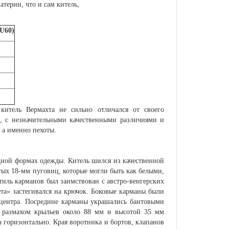
атерии, что и сам китель,
U60)
итель Вермахта не сильно отличался от своего
ь, с незначительными качественными различиями и
 а именно пехоты.
одной формах одежды. Китель шился из качественной
истых 18-мм пуговиц, которые могли быть как белыми,
иль карманов был заимствован с австро-венгерских
а» застегивался на крючок. Боковые карманы были
 центра. Посредине карманы украшались бантовыми
с размахом крыльев около 88 мм и высотой 35 мм
а горизонтально. Края воротника и бортов, клапанов