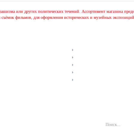
 фашизма или других политических течений. Ассортимент магазина предн
 съёмок фильмов, для оформления исторических и музейных экспозиций
ЫЙ КАБИНЕТ
НАВИГАЦИЯ
едить заказ
Прайс-лист
омления о товарах
Новости
оги
Отзывы
Карта сайта
Форма связи