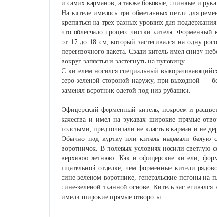
и самих карманов, а также боковые, спинные и рук
На кителе имелось три обметанных петли для реме
крепиться на трех разных уровнях для поддержания
что облегчало процесс чистки кителя. Форменный 
от 17 до 18 см, который застегивался на одну ро
перевязочного пакета. Сзади китель имел снизу неб
вокруг запястья и застегнуть на пуговицу.
С кителем носился специальный выворачивающийся
серо-зеленой стороной наружу, при выходной — бе
заменял воротник одетой под низ рубашки.
Офицерский форменный китель, покроем и расцветк
качества и имел на рукавах широкие прямые отв
толстыми, предпочитали не класть в карман и не дер
Обычно под куртку или китель надевали белую с
воротничок. В полевых условиях носили светлую с
верхнюю летнюю. Как и офицерские кители, форм
тщательной отделке, чем форменные кители рядово
сине-зеленом воротнике, генеральские погоны на п
сине-зеленой тканной основе. Китель застегивался
имели широкие прямые отвороты.