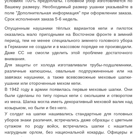
условиях 100% предоплаты. Головной убор изготовляется по
Вашему размеру. Необходимый размер ушанки указывайте в
поле "Дополнительная информация" при оформлении заказа.
Срок исполнения заказа 5-6 недель.
Опущенным наушники тёплых вариантов кепи и пилоток
оказались мало пригодными на Восточном фронте в зимний
период, тем не менее специального зимнего головного убора
в Германии не создали и в массовом порядке не производили.
Даже СС не смогли уделить этой проблеме достаточного
внимания.
Для защиты от холода изготавливали трубы-подшлемники,
различные капюшоны, овальные подпружиненные или на
завязках наушники, а также всевозможные меховые шапки-
ушанки или отороченные мехом кепи.
В 1942 году в армии появилась первые меховые шапки. Они
были сделаны по типу горных кепи с околышем и отворотом
из меха. Шапка могла иметь декоративный меховой валик над
козырьком, но были и без него.
У солдат на шапки нашивались стандартные для головных
уборов знаки различия, встречались даже образцы с цветным
сутажом по роду войск, встречались шапки с нашитым
нагрудным орлом, без национальной кокарды. Офицеры и