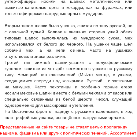
унтер-офицеры носили на шапках металлические или
вышитые капителью орлы и кокарды, как на фуражках, или
только офицерские нагрудные орлы с мундиров.
Вторым типом шапки была ушанка, сшитая по типу русской, но
с овальной тульей. Колпак и внешняя сторона ушей обеих
типовых шапок выполнялась из мундирного сукна, мех
использовался от белого до чёрного. На ушанки чаще шёл
собачий мех, а на кепи овчина. Часто на ушанках
отсутствовали знаки различия.
Третий тип зимней шапки-ушанки с полусферическим
куполом, сшитым из четырёх сегментов с ушами по русскому
типу. Немецкий тип-классический (Mьtze) мютце, с ушами,
сходящимися спереди над козырьком. Русский - с завязками
на макушке. Часто пехотинцы и особенно горные егеря
носили меховые шапки вместе с белыми чехлами от касок или
специально связанным из белой шерсти, чехол, служащий
одновременно для маскировки и утепления.
На Восточном фронте, наряду с русскими валенками, в ход
шли трофейные ушанки, оснащённые нагрудными орлами.
Представленные на сайте товары не ставят целью пропаганду
нацизма, фашизма или других политических течений. Ассортимент